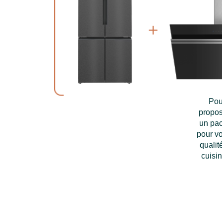
Pou
propos
un pac
pour vo
qualit
cuisi