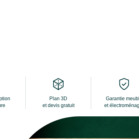
ption
Plan 3D
Garantie meub
ure
et devis gratuit
et électroména