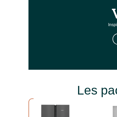
Insp
Les pa