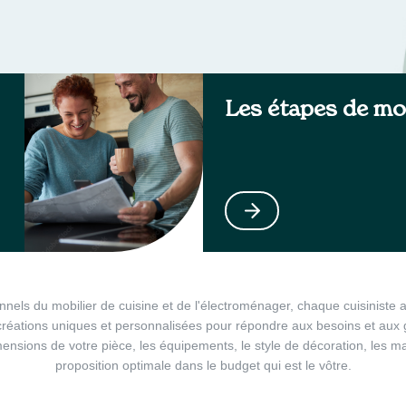
Les étapes de mo
els du mobilier de cuisine et de l'électroménager, chaque cuisiniste a
créations uniques et personnalisées pour répondre aux besoins et aux goû
ensions de votre pièce, les équipements, le style de décoration, les ma
proposition optimale dans le budget qui est le vôtre.