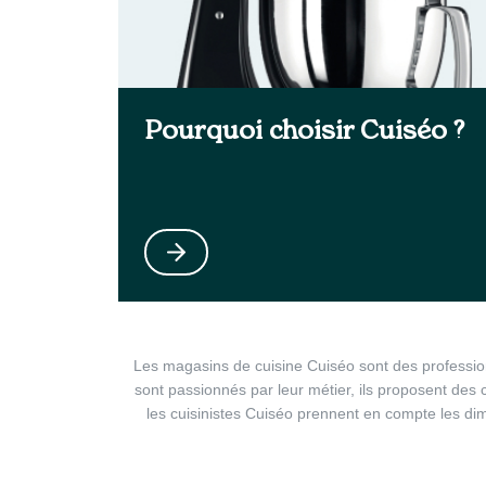
Pourquoi choisir Cuiséo ?
Les magasins de cuisine Cuiséo sont des professionn
sont passionnés par leur métier, ils proposent des 
les cuisinistes Cuiséo prennent en compte les dim