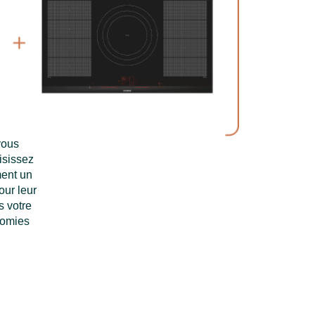
vous
isissez
ment un
our leur
s votre
nomies