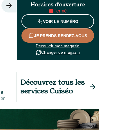
Horaires d’ouverture
Fermé
VOIR LE NUMÉRO
JE PRENDS RENDEZ-VOUS
Découvrir mon magasin
Changer de magasin
Découvrez tous les
services Cuiséo
le
ger