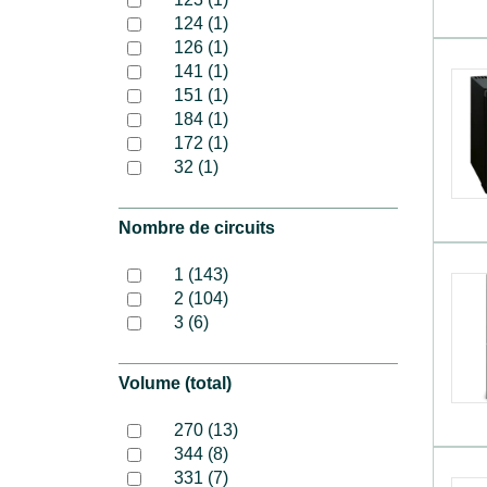
124 (1)
126 (1)
141 (1)
151 (1)
184 (1)
172 (1)
32 (1)
Nombre de circuits
1 (143)
2 (104)
3 (6)
Volume (total)
270 (13)
344 (8)
331 (7)