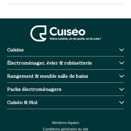
Cuisine
Charme
Électroménager, évier & robinetterie
Design
Industriel
Cuisson
Rangement & meuble salle de bains
Intemporel
Aspiration
Froid
Meuble Salle de bains
Packs électroménagers
Lavage intégrable
Evier et robinetterie
Avantage
Cuiséo & Moi
Packs électroménagers
Inspiration
Excellence
Les étapes de mon projet
Prestige
Pourquoi choisir Cuiséo ?
Mentions légales
Préparer son rdv
Conditions générales du site