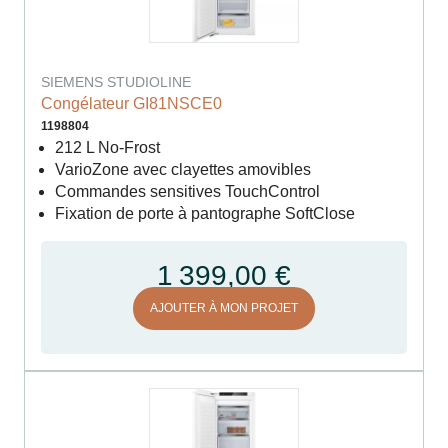
SIEMENS STUDIOLINE
Congélateur GI81NSCE0
1198804
212 L No-Frost
VarioZone avec clayettes amovibles
Commandes sensitives TouchControl
Fixation de porte à pantographe SoftClose
1 399,00 €
AJOUTER À MON PROJET