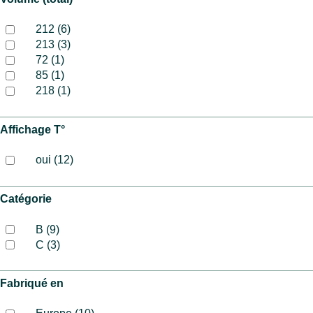
212 (6)
213 (3)
72 (1)
85 (1)
218 (1)
Affichage T°
oui (12)
Catégorie
B (9)
C (3)
Fabriqué en