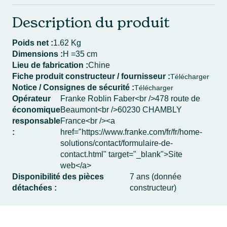
Description du produit
Poids net :
1.62 Kg
Dimensions :
H =35 cm
Lieu de fabrication :
Chine
Fiche produit constructeur / fournisseur :
Télécharger
Notice / Consignes de sécurité :
Télécharger
Opérateur
Franke Roblin Faber<br />478 route de
économique
Beaumont<br />60230 CHAMBLY
responsable
France<br /><a
:
href="https://www.franke.com/fr/fr/home-
solutions/contact/formulaire-de-
contact.html" target="_blank">Site
web</a>
Disponibilité des pièces
7 ans (donnée
détachées :
constructeur)