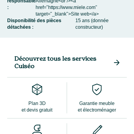
responsable
Allemagne<br /><a
:
href="https://www.miele.com"
target="_blank">Site web</a>
Disponibilité des pièces
15 ans (donnée
détachées :
constructeur)
Découvrez tous les services
Cuiséo
Plan 3D
Garantie meuble
et devis gratuit
et électroménager