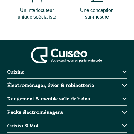
Un interlocuteur
Une conception
unique spécialiste
sur-mesure
Cuisine
Charme
Électroménager, évier & robinetterie
Design
Industriel
Cuisson
Rangement & meuble salle de bains
Intemporel
Aspiration
Froid
Meuble Salle de bains
Packs électroménagers
Lavage intégrable
Evier et robinetterie
Avantage
Cuiséo & Moi
Packs électroménagers
Inspiration