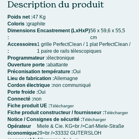
Description du produit
Poids net :
47 Kg
Coloris :
graphite
Dimensions Encastrement (LxHxP)
56 x 59,6 x 55,5
:
cm
Accessoires
1 grille PerfectClean / 1 plat PerfectClean /
:
1 paire de rails télescopiques
Programmateur :
électronique
Ouverture porte :
abattante
Préconisation température :
Oui
Lieu de fabrication :
Allemagne
Cordon électrique :
non communiqué
Porte froide :
Oui
Connecté :
non
Fiche produit UE :
Télécharger
Fiche produit constructeur / fournisseur :
Télécharger
Notice / Consignes de sécurité :
Télécharger
Opérateur
Miele & Cie. KG<br />Carl-Miele-Straße
économique
29<br />33332 GUTERSLOH