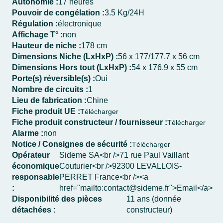
Autonomie :
17 heures
Pouvoir de congélation :
3.5 Kg/24H
Régulation :
électronique
Affichage T° :
non
Hauteur de niche :
178 cm
Dimensions Niche (LxHxP) :
56 x 177/177,7 x 56 cm
Dimensions Hors tout (LxHxP) :
54 x 176,9 x 55 cm
Porte(s) réversible(s) :
Oui
Nombre de circuits :
1
Lieu de fabrication :
Chine
Fiche produit UE :
Télécharger
Fiche produit constructeur / fournisseur :
Télécharger
Alarme :
non
Notice / Consignes de sécurité :
Télécharger
Opérateur
Sideme SA<br />71 rue Paul Vaillant
économique
Couturier<br />92300 LEVALLOIS-
responsable
PERRET France<br /><a
:
href="mailto:contact@sideme.fr">Email</a>
Disponibilité des pièces
11 ans (donnée
détachées :
constructeur)