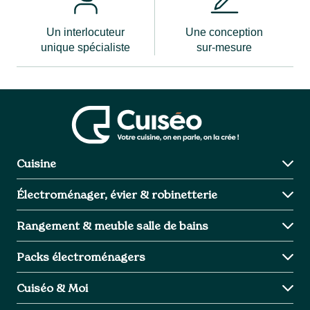
Un interlocuteur
Une conception
unique spécialiste
sur-mesure
Cuisine
Charme
Électroménager, évier & robinetterie
Design
Industriel
Cuisson
Rangement & meuble salle de bains
Intemporel
Aspiration
Froid
Meuble Salle de bains
Packs électroménagers
Lavage intégrable
Evier et robinetterie
Avantage
Cuiséo & Moi
Packs électroménagers
Inspiration